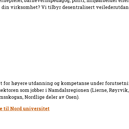
rnepleier, barnevernspedagog, politi, miljøarbeider eller
 i din virksomhet? Vi tilbyr desentralisert veilederutd
atet for høyere utdanning og kompetanse under forutsetn
sektoren som jobber i Namdalsregionen (Lierne, Røyrvik,
msskogan, Nordlige deler av Osen).
e til Nord universitet