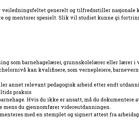
veiledningsfeltet generelt og tilfredsstiller nasjonale 
g mentorer spesielt. Slik vil studiet kunne gi fortrinn ti
ning som barnehagelærer, grunnskolelærer eller lærer i 
elornivå kan kvalifisere, som vernepleiere, barnevernsp
er annet relevant pedagogisk arbeid etter endt utdannin
ltids praksis
 barnehage. Hvis du ikke er ansatt, må du dokumentere a
age mens du gjennomfører videreutdanningen.
menteres med en stemplet og signert attest fra arbeidsg