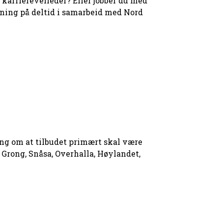
 karriereveileder? Eller jobber du med
anning på deltid i samarbeid med Nord
ing om at tilbudet primært skal være
 Grong, Snåsa, Overhalla, Høylandet,