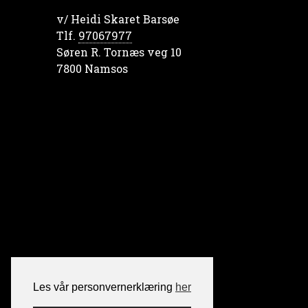
v/ Heidi Skaret Barsøe
Tlf.
97067977
Søren R. Tornæs veg 10
7800 Namsos
Les vår personvernerklæring
her