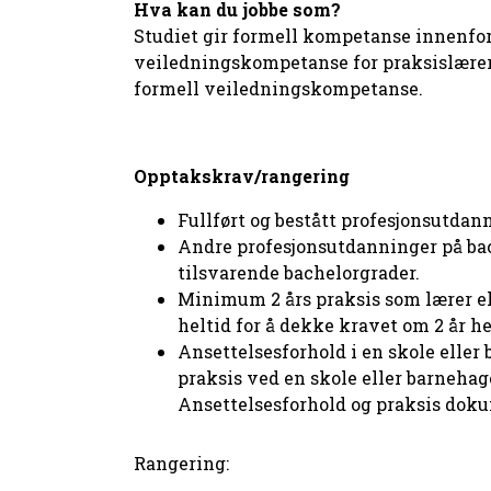
Hva kan du jobbe som?
Studiet gir formell kompetanse innenfor 
veiledningskompetanse for praksislærere o
formell veiledningskompetanse.
Opptakskrav/rangering
Fullført og bestått profesjonsutdan
Andre profesjonsutdanninger på bach
tilsvarende bachelorgrader.
Minimum 2 års praksis som lærer ell
heltid for å dekke kravet om 2 år he
Ansettelsesforhold i en skole eller
praksis ved en skole eller barneh
Ansettelsesforhold og praksis doku
Rangering: