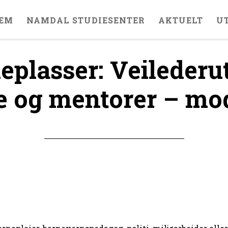
EM
NAMDAL STUDIESENTER
AKTUELT
U
ieplasser: Veilederu
e og mentorer – mo