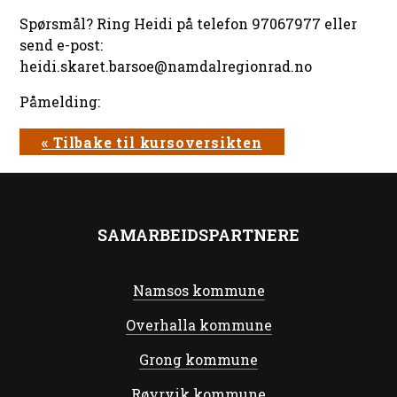
Spørsmål? Ring Heidi på telefon 97067977 eller
send e-post:
heidi.skaret.barsoe@namdalregionrad.no
Påmelding:
« Tilbake til kursoversikten
SAMARBEIDSPARTNERE
Namsos kommune
Overhalla kommune
Grong kommune
Røyrvik kommune