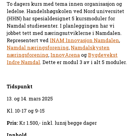
To dagers kurs med tema innen organisasjon og
ledelse. Handelshøgskolen ved Nord universitet
(HHN) har spesialdesignet 5 kursmoduler for
Namdal studiesenter. I planleggingen har vi
jobbet tett med næringsutviklerne i Namdalen.
Representert ved
INAM Innovasjon Namdalen
,
Namdal næringsforening
,
Namdalskysten
næringsforening
,
InnovArena
og
Bygdevekst
Indre Namdal
. Dette er modul 3 av i alt 5 moduler.
Tidspunkt
13. og 14. mars 2025
Kl. 10-17 og 9-15
Pris:
Kr 1.500,- inkl. lunsj begge dager
Innhold