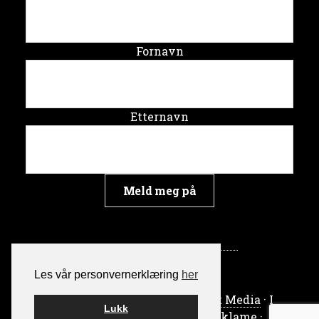
Fornavn
Etternavn
Les vår personvernerklæring
her
Bygget på WordPress av
Smart Media
· I
Lukk
samarbeid med
Skrythals Reklame
·