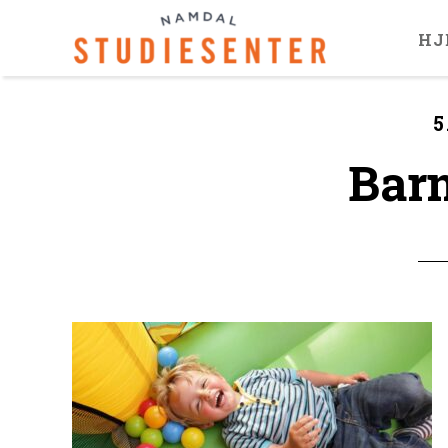
HJ
5
Bar