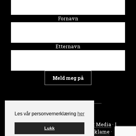
Fornavn
Etternavn
Les vår personvernerklæring
her
Bygget på WordPress av
Smart Media
· I
Lukk
samarbeid med
Skrythals Reklame
·