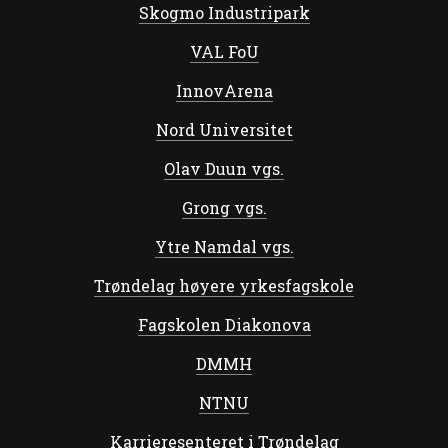
Skogmo Industripark
VAL FoU
InnovArena
Nord Universitet
Olav Duun vgs.
Grong vgs.
Ytre Namdal vgs.
Trøndelag høyere yrkesfagskole
Fagskolen Diakonova
DMMH
NTNU
Karrieresenteret i Trøndelag