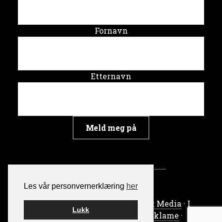
Fornavn
Etternavn
Les vår personvernerklæring
her
Bygget på WordPress av
Smart Media
· I
Lukk
samarbeid med
Skrythals Reklame
·