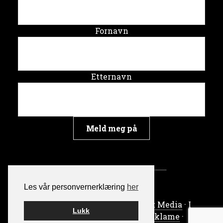
Fornavn
Etternavn
Les vår personvernerklæring
her
Bygget på WordPress av
Smart Media
· I
Lukk
samarbeid med
Skrythals Reklame
·