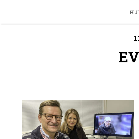
HJ
1
EV