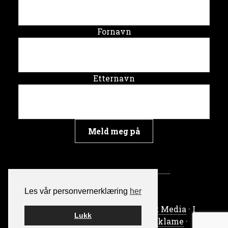
Fornavn
Etternavn
Les vår personvernerklæring
her
Bygget på WordPress av
Smart Media
· I
Lukk
samarbeid med
Skrythals Reklame
·